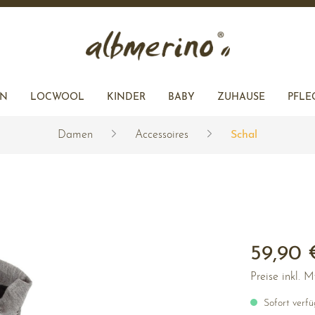
L
ACCESSOIRES
Schal
R
EN
LOCWOOL
KINDER
BABY
ZUHAUSE
PFLE
Damen
Accessoires
Schal
R
KEN
JACKEN
JACKEN
KISSENHÜLLEN
ZUHAUSE
RÖCKE
ACCESSOIRES
ACCESSOIRES
Schal
59,90 
Preise inkl. 
Sofort verfüg