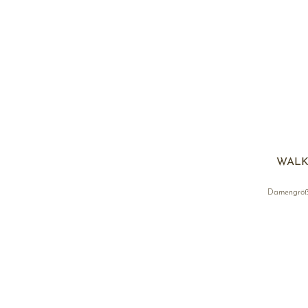
WALK 
Damengrö