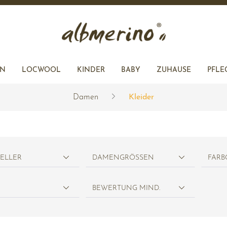
L
ACCESSOIRES
R
EN
LOCWOOL
KINDER
BABY
ZUHAUSE
PFLE
Damen
Kleider
R
KEN
JACKEN
JACKEN
KISSENHÜLLEN
ZUHAUSE
RÖCKE
ACCESSOIRES
ACCESSOIRES
TELLER
DAMENGRÖSSEN
FARB
BEWERTUNG MIND.