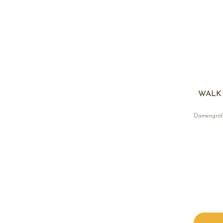
WALK 
Damengrö