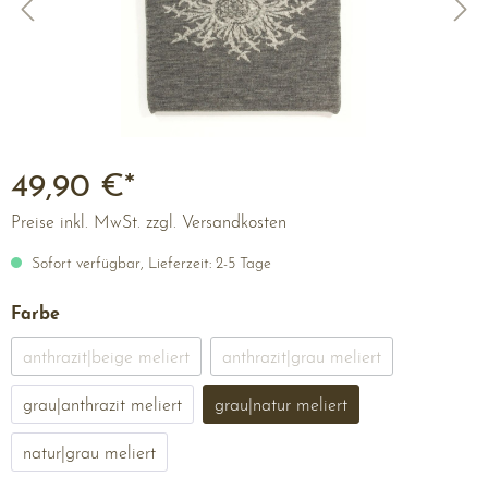
49,90 €*
Preise inkl. MwSt. zzgl. Versandkosten
Sofort verfügbar, Lieferzeit: 2-5 Tage
Farbe
anthrazit|beige meliert
anthrazit|grau meliert
grau|anthrazit meliert
grau|natur meliert
natur|grau meliert