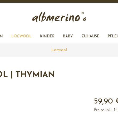
L
ACCESSOIRES
R
EN
LOCWOOL
KINDER
BABY
ZUHAUSE
PFLE
Locwool
R
KEN
JACKEN
JACKEN
KISSENHÜLLEN
ZUHAUSE
RÖCKE
ACCESSOIRES
L | THYMIAN
ACCESSOIRES
59,90 
Preise inkl. 