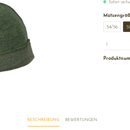
Sofort verfüg
Mützengrö
54/56
5
1
Produktnu
BESCHREIBUNG
BEWERTUNGEN