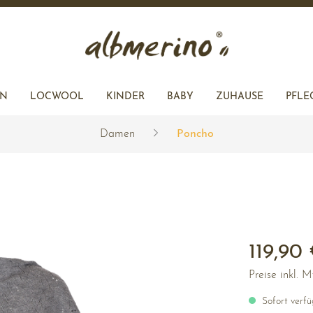
L
ACCESSOIRES
R
EN
LOCWOOL
KINDER
BABY
ZUHAUSE
PFLE
Damen
Poncho
R
KEN
JACKEN
JACKEN
KISSENHÜLLEN
ZUHAUSE
RÖCKE
ACCESSOIRES
ACCESSOIRES
119,90 
Preise inkl. 
Sofort verfüg