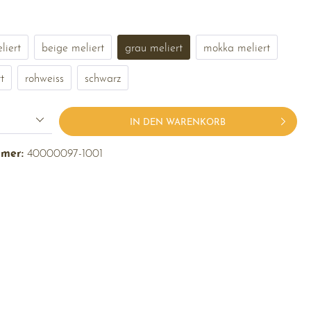
liert
beige meliert
grau meliert
mokka meliert
t
rohweiss
schwarz
IN DEN WARENKORB
mmer:
40000097-1001